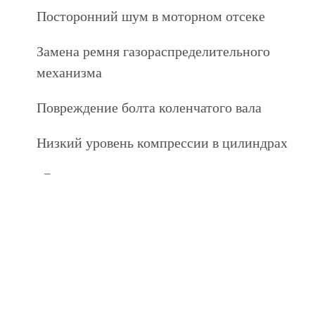
Посторонний шум в моторном отсеке
Замена ремня газораспределительного
механизма
Повреждение болта коленчатого вала
Низкий уровень компрессии в цилиндрах
«Выпадение» из установочных седел
Механические деформации поверхности в
результате контакта с цилиндрами
Критический износ тарелки и ножки,
свидетельствующий о нарушении
герметичности