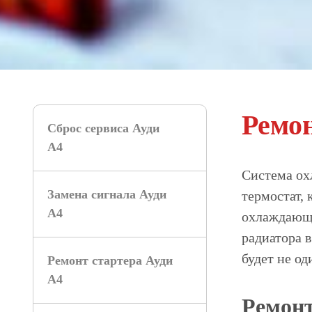
Ремо
Сброс сервиса Ауди
А4
Система ох
Замена сигнала Ауди
термостат,
А4
охлаждающа
радиатора 
будет не од
Ремонт стартера Ауди
А4
Ремонт