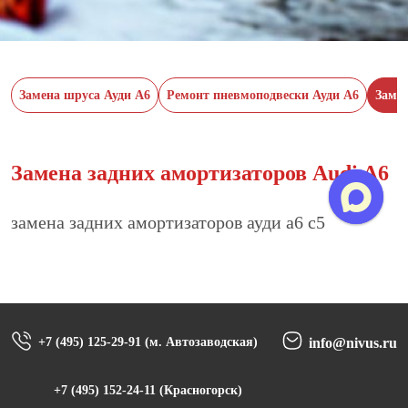
Замена шруса Ауди А6
Ремонт пневмоподвески Ауди А6
Замен
Замена задних амортизаторов Audi A6
замена задних амортизаторов ауди а6 с5
+7 (495) 125-29-91 (м. Автозаводская)
info@nivus.ru
+7 (495) 152-24-11 (Красногорск)