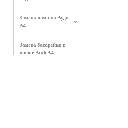
Замена ламп на Ауди
А4
Замена батарейки в
ключе Audi A4
Замена приборной
панели Audi A4
Замена магнитолы
Audi A4