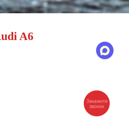
udi A6
Закажите
звонок