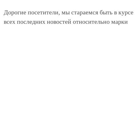
Дорогие посетители, мы стараемся быть в курсе
всех последних новостей относительно марки
Ауди и хотим делиться этой информацией с
Вами. В данном разделе мы будем публиковать
интересные статьи и новости относительно
немецкой марки автомобиля Ауди.
+7 (495) 125-29-91 (м. Автозаводская)
info@nivus.ru
+7 (495) 152-24-11 (Красногорск)