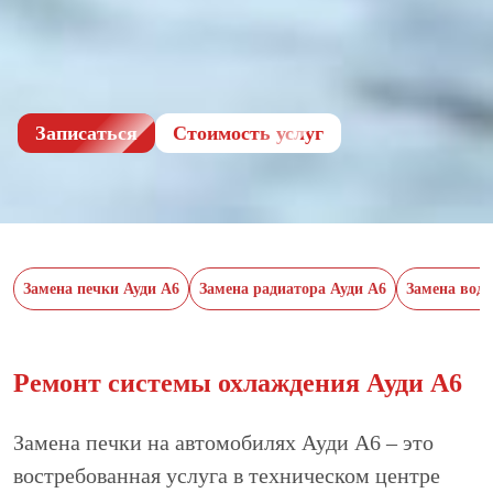
Записаться
Cтоимость услуг
Замена печки Ауди А6
Замена радиатора Ауди А6
Замена вод
Ремонт системы охлаждения Ауди А6
Замена печки на автомобилях Ауди А6 – это
востребованная услуга в техническом центре