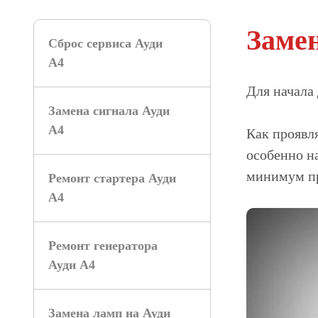
Замен
Сброс сервиса Ауди
А4
Для начала 
Замена сигнала Ауди
А4
Как проявля
особенно н
минимум пр
Ремонт стартера Ауди
А4
Ремонт генератора
Ауди А4
Замена ламп на Ауди