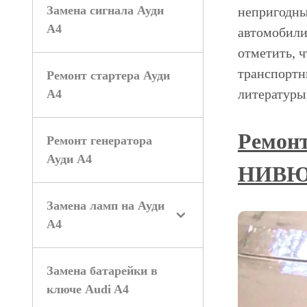
Замена сигнала Ауди
непригодны
А4
автомобили
отметить, 
транспортн
Ремонт стартера Ауди
литературы
А4
Ремонт
Ремонт генератора
Ауди А4
НИВ
Замена ламп на Ауди
А4
Замена батарейки в
ключе Audi A4