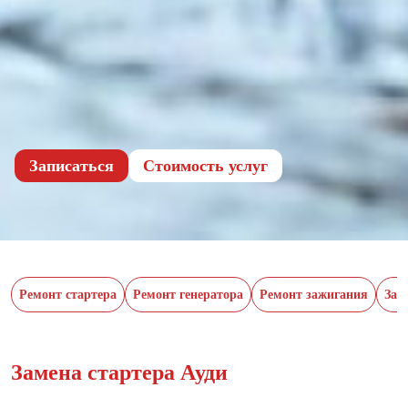
Записаться
Cтоимость услуг
Ремонт стартера
Ремонт генератора
Ремонт зажигания
Зам
Замена стартера Ауди