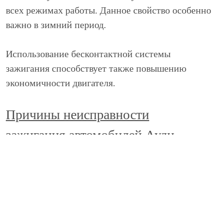
всех режимах работы. Данное свойство особенно
важно в зимний период.
Использование бесконтактной системы
зажигания способствует также повышению
экономичности двигателя.
Причины неисправности
зажигания автомобилей Ауди
Audi – это стильные, динамичные и надежные
автомобили, оптимально приспособленные к
условиям российских дорог. Но, даже несмотря
на это, поломки все же случаются.