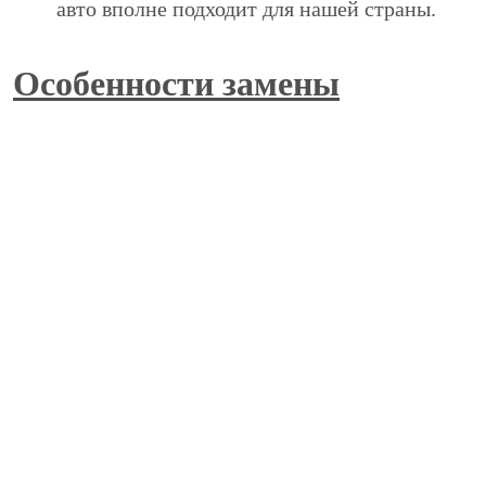
авто вполне подходит для нашей страны.
Особенности замены
фильтров
Своевременная замена салонного фильтра Audi
A5 обеспечит вам необходимый комфорт и
благополучие при нахождении в авто во врем
езды. Поэтому внимание будет направлено на
дорогу, а не на дискомфорт из-за затхлости
пространства вокруг. Но устанавливать лишь бы,
какой не годиться, потому что эти материалы
имеют свои особенности.