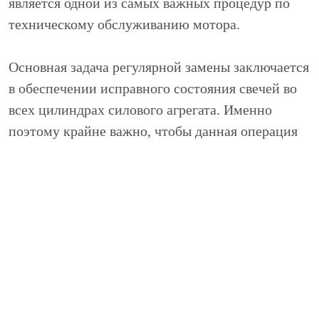
является одной из самых важных процедур по
техническому обслуживанию мотора.
Основная задача регулярной замены заключается
в обеспечении исправного состояния свечей во
всех цилиндрах силового агрегата. Именно
поэтому крайне важно, чтобы данная операция
производилась строго в определенные сроки. К
примеру, замену свечей на Ауди A5 2.0 TFSI
CDNB следует выполнять каждые 60 тыс. км
пробега.
Но важно понимать, что в наших условиях
преждевременный износ свечей не является
редкостью. В частности, срок службы этих