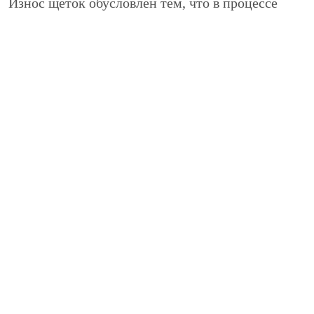
Износ щеток обусловлен тем, что в процессе
функционирования вентилятора они трутся о
площадки на якоре. Конструкцией
предусмотрены специальные пружинки, которые
поджимают щетки, но со временем они
перестают дотягиваться до якоря и передавать
требуемую для работы электроэнергию.
Разумеется, в такой ситуации мотор печки
работать не будет.