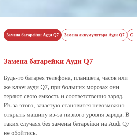
Замена батарейки Ауди Q7
Замена аккумулятора Ауди Q7
Сбр
Замена батарейки Ауди Q7
Будь-то батарея телефона, планшета, часов или
же ключ ауди Q7, при больших морозах они
теряют свою емкость и соответственно заряд.
Из-за этого, зачастую становится невозможно
открыть машину из-за низкого уровня заряда. В
таких случаях без замены батарейки на Audi Q7
не обойтись.