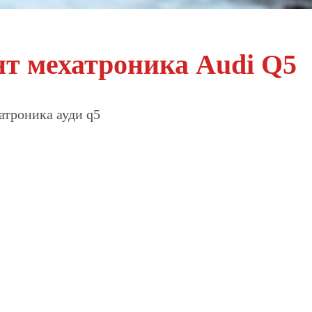
нт мехатроника Audi Q5
атроника ауди q5