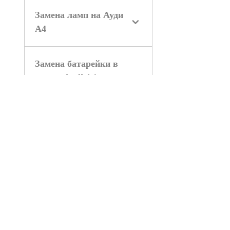
Замена ламп на Ауди
А4
Замена батарейки в
ключе Audi A4
Замена приборной
панели Audi A4
Замена магнитолы
Audi A4