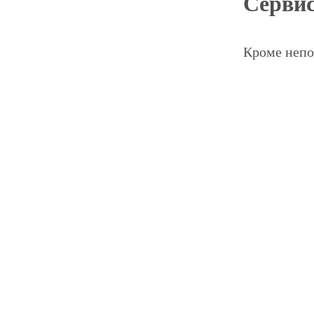
Сервис
Кроме непо
осмотр
парову
антико
Эти меропр
кузовных д
Сервис