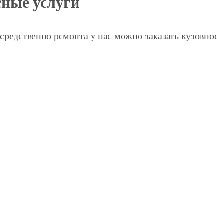
ные услуги
средственно ремонта у нас можно заказать кузовно
;
ю чистку;
ррозионную обработку скрытых элементов кузова.
иятия позволяют избежать появления серьезных пр
еталях. А производить их необходимо каждые 20 000
 с гарантией качества