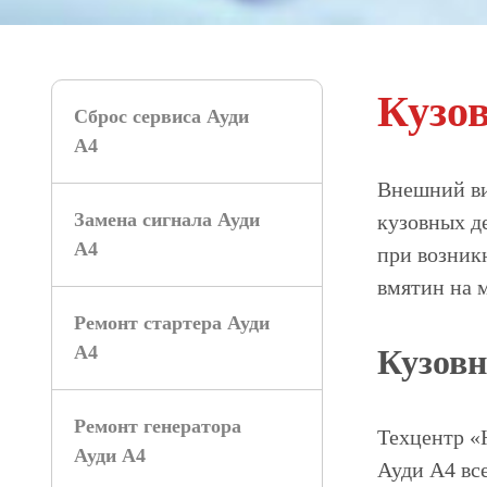
Кузо
Сброс сервиса Ауди
А4
Внешний ви
Замена сигнала Ауди
кузовных д
А4
при возник
вмятин на 
Ремонт стартера Ауди
А4
Кузовн
Ремонт генератора
Техцентр «
Ауди А4
Ауди A4 вс