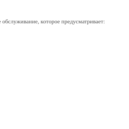
е обслуживание, которое предусматривает:
облем и вовремя обнаружить повреждения на
 км пробега.