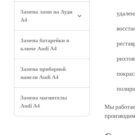
Замена ламп на Ауди
удален
А4
восста
Замена батарейки в
рестав
ключе Audi A4
рихтов
Замена приборной
покрас
панели Audi A4
полиро
Замена магнитолы
Audi A4
Мы работае
производим