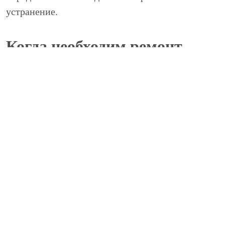
устранение.
Когда необходим ремонт
тормозной системы Ауди
Q7?
Даже если автомобиль Audi Q7 недавно
проходил ТО, у него могут возникнуть проблемы
в работе тормозной системы. В автосервис
нужно ехать, если:
торможение у Audi Q7 осуществляется
неравномерно;