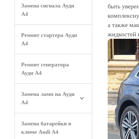
Замена сигнала Ауди
быть увере
А4
комплексну
а также ма
жидкостей 
Ремонт стартера Ауди
А4
Ремонт генератора
Ауди А4
Замена ламп на Ауди
А4
Замена батарейки в
ключе Audi A4