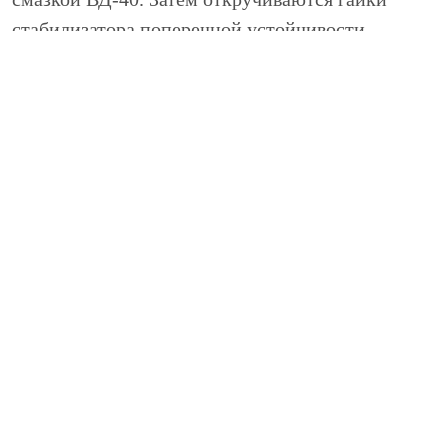
стабилизатора поперечной устойчивости,
ослабляются болты подрамника, извлекается сам
стабилизатор, демонтируются болты крепления
рычага.