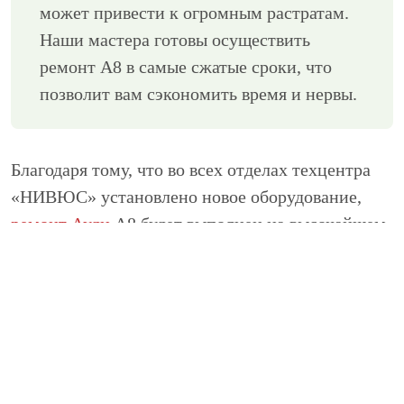
может привести к огромным растратам.
Наши мастера готовы осуществить
ремонт А8 в самые сжатые сроки, что
позволит вам сэкономить время и нервы.
Благодаря тому, что во всех отделах техцентра
«НИВЮС» установлено новое оборудование,
ремонт Ауди
А8 будет выполнен на высочайшем
уровне с минимальными потерями. Также на
наших складах находятся все необходимые
запчасти, что позволяет заменять вышедший из
строя элемент за считанные часы. К примеру,
ремонт МКПП и АКПП или капитальный ремонт
двигателя наши профессиональные мастера