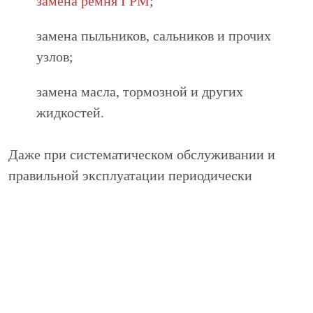
замена ремня ГРМ
;
замена пыльников, сальников и прочих
узлов;
замена масла, тормозной и других
жидкостей.
Даже при систематическом обслуживании и
правильной эксплуатации периодически
возникает потребность в ремонте Audi TT.
Рассмотрим самые распространенные причины в
связи с которым владельцам авто приходится
обращаться в автосервис.
Смена ремня ГРМ Ауди ТТ