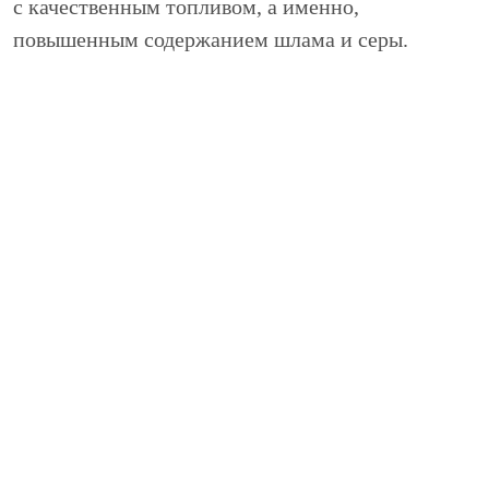
с качественным топливом, а именно,
повышенным содержанием шлама и серы.
В бензиновых моторах встречаются ситуации с
выделенными спальниками коленчатого вала,
проворотом вкладышей и порванными ремнями,
почему в дальнейшем производитель
устанавливал на машины двигателя с цепным
приводом. Ремонт двигателя А5 может
потребоваться в самых разных ситуациях.
В любом случае, чтобы выполнить капитальный
ремонт двигателя Ауди А5, необходимо
обращаться к услугам профессионального
сервисного центра. Специалисты выполнят